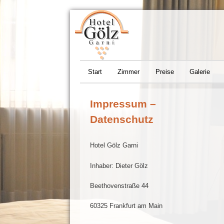
Hotel Goelz
Main
Skip
Start
Zimmer
Preise
Galerie
menu
to
Impressum –
primary
Datenschutz
content
Hotel Gölz Garni
Inhaber: Dieter Gölz
Beethovenstraße 44
60325 Frankfurt am Main