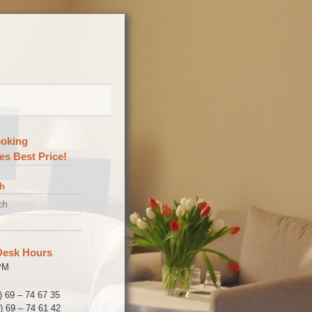
ooking
es Best Price!
h
Desk Hours
PM
0) 69 – 74 67 35
) 69 – 74 61 42