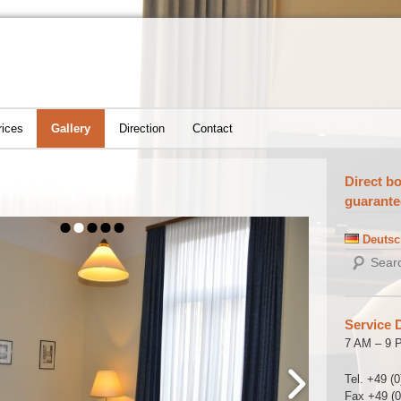
rices
Gallery
Direction
Contact
Direct b
guarante
Deutsc
S
e
a
r
Service 
c
h
7 AM – 9 
Tel. +49 (
Fax +49 (0