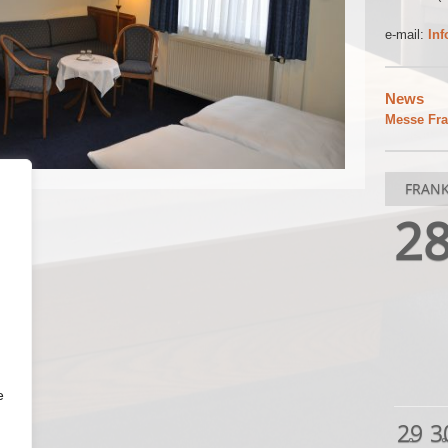
e-mail:
Inf
News
Messe Fra
2
e
29
3
°
°